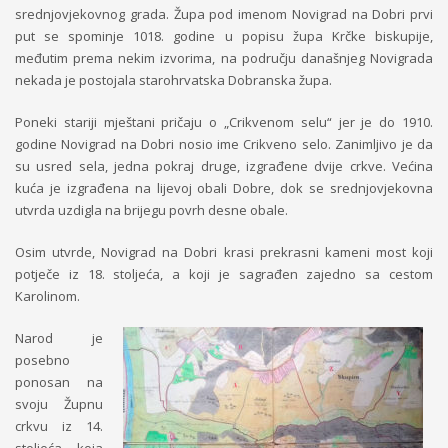
srednjovjekovnog grada.
Župa pod imenom Novigrad na Dobri prvi
put se spominje 1018. godine u popisu župa Krčke biskupije,
međutim prema nekim izvorima, na području današnjeg Novigrada
nekada je postojala starohrvatska Dobranska župa.
Poneki stariji mještani pričaju o „Crikvenom selu“ jer je do 1910.
godine Novigrad na Dobri nosio ime Crikveno selo. Zanimljivo je da
su usred sela, jedna pokraj druge, izgrađene dvije crkve. Većina
kuća je izgrađena na lijevoj obali Dobre, dok se srednjovjekovna
utvrda uzdigla na brijegu povrh desne obale.
Osim utvrde, Novigrad na Dobri krasi prekrasni kameni most koji
potječe iz 18. stoljeća, a koji je sagrađen zajedno sa cestom
Karolinom.
Narod je
posebno
ponosan na
svoju Župnu
crkvu iz 14.