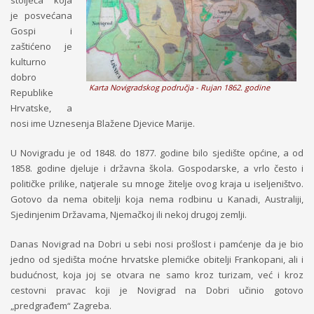
stoljeća koja
je posvećana
Gospi i
zaštićeno je
kulturno
dobro
Karta Novigradskog područja - Rujan 1862. godine
Republike
Hrvatske, a
nosi ime Uznesenja Blažene Djevice Marije.
U Novigradu je od 1848. do 1877. godine bilo sjedište općine, a od
1858. godine djeluje i državna škola. Gospodarske, a vrlo često i
političke prilike, natjerale su mnoge žitelje ovog kraja u iseljeništvo.
Gotovo da nema obitelji koja nema rodbinu u Kanadi, Australiji,
Sjedinjenim Državama, Njemačkoj ili nekoj drugoj zemlji.
Danas Novigrad na Dobri u sebi nosi prošlost i pamćenje da je bio
jedno od sjedišta moćne hrvatske plemićke obitelji Frankopani, ali i
budućnost, koja joj se otvara ne samo kroz turizam, već i kroz
cestovni pravac koji je Novigrad na Dobri učinio gotovo
„predgrađem“ Zagreba.