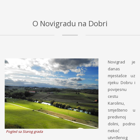
O Novigradu na Dobri
Novigrad je
danas
mjestašce uz
rijeku Dobru i
povijesnu
cestu
Karolinu,
smješteno u
predivnoj
dolini, podno
nekoć
Pogled sa Starog grada
utvrđenog